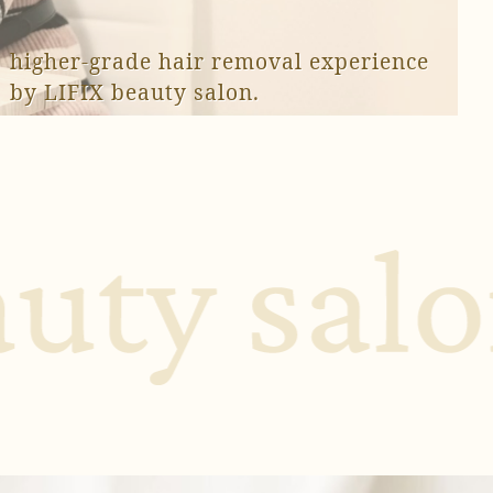
higher-grade hair removal experience
by LIFIX beauty salon.